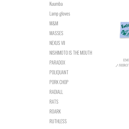
Kuumba
Lamp gloves
M&M
MASSES
NEXUS VII
NISHIMOTO IS THE MOUTH
EM
PARADOX
ノ/HIR
POLIQUANT
PORK CHOP
RADIALL
RATS
ROARK
RUTHLESS