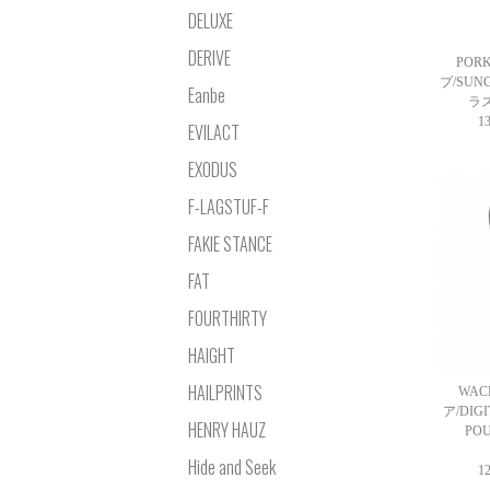
DELUXE
DERIVE
POR
プ/SUNG
Eanbe
ラス
1
EVILACT
EXODUS
F-LAGSTUF-F
FAKIE STANCE
FAT
FOURTHIRTY
HAIGHT
HAILPRINTS
WAC
ア/DIG
HENRY HAUZ
PO
Hide and Seek
1