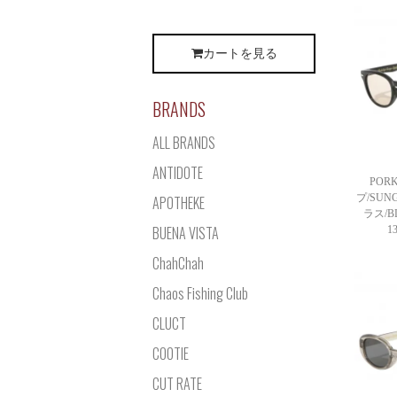
カートを見る
BRANDS
ALL BRANDS
ANTIDOTE
POR
プ/SUNG
APOTHEKE
ラス/B
BUENA VISTA
1
ChahChah
Chaos Fishing Club
CLUCT
COOTIE
CUT RATE