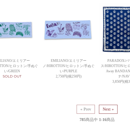
ILIANO/エミリアー
EMILIANO/エミリアー
PARADOX/
OTTON/ヒロットン/手ぬぐ
ノ/HIROTTON/ヒロットン/手ぬぐ
ス/HIROTTON/ヒ
い/GREEN
い/PURPLE
Away BANDA
SOLD OUT
2,750円(税250円)
ナ/NAV
3,850円(税
« Prev
Next »
785
商品中
1-16
商品