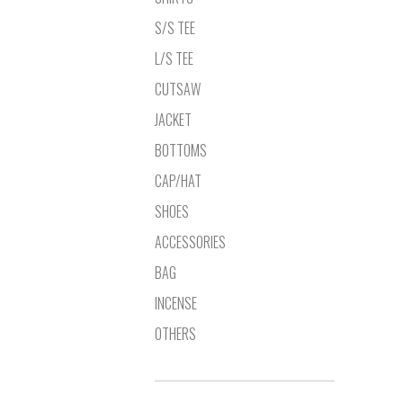
S/S TEE
L/S TEE
CUTSAW
JACKET
BOTTOMS
CAP/HAT
SHOES
ACCESSORIES
BAG
INCENSE
OTHERS