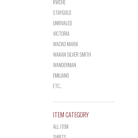
RWCHE
STAYGOLD
UNRIVALED
VICTORIA
WACKO MARIA
WAKAN SILVER SMITH
WANDERMAN
EMILIANO
ETC..
ITEM CATEGORY
ALL ITEM
SHIRTS