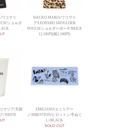
IA/ワコマリ
WACKO MARIA/ワコマリ
OUCH/ショルダ
ア/LEOPARD SHOULDER
LACK
POUCH/ショルダーポーチ/BEIGE
UT
12,100円(税1,100円)
EMILIANO/エミリアー
/ワコマリア/天国
ノ/HIROTTON/ヒロットン/手ぬぐ
/ WHITE
UT
い/BLACK
SOLD OUT