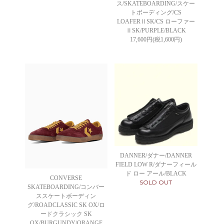
ス/SKATEBOARDING/スケー
トボーディング/CS
LOAFERⅡSK/CS ローファー
ⅡSK/PURPLE/BLACK
17,600円(税1,600円)
DANNER/ダナー/DANNER
FIELD LOW R/ダナーフィール
ド ロー アール/BLACK
CONVERSE
SOLD OUT
SKATEBOARDING/コンバー
ススケートボーディン
グ/ROADCLASSIC SK OX/ロ
ードクラシック SK
OX/BURGUNDY/ORANGE