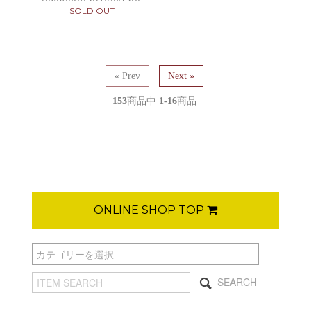
SOLD OUT
« Prev
Next »
153
商品中
1-16
商品
ONLINE SHOP TOP
SEARCH