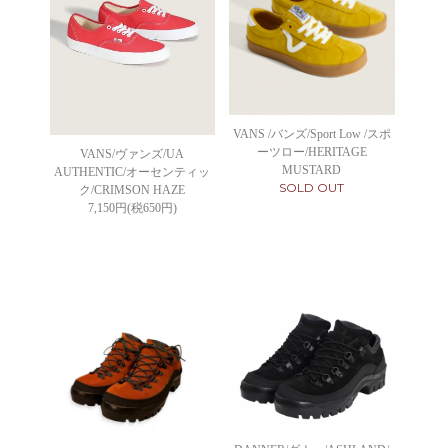
VANS /バンズ/Sport Low /スポ
ーツロー/HERITAGE
VANS/ヴァンズ/UA
MUSTARD
AUTHENTIC/オーセンティッ
SOLD OUT
ク/CRIMSON HAZE
7,150円(税650円)