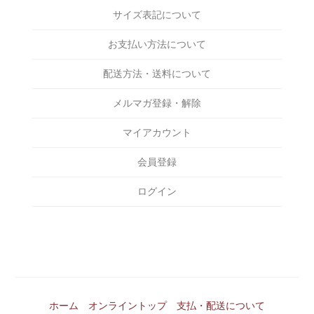
DELUXE
￥6,000～￥7,000
サイズ表記について
SHOES
DERIVE
￥7,000～￥8,000
ACCESSORIES
お支払い方法について
Eanbe
￥8,000～￥9,000
BAG
EVILACT
配送方法・送料について
￥9,000～￥10,000
INCENSE
EXODUS
メルマガ登録・解除
￥10,000～￥15,000
OTHERS
F-LAGSTUF-F
￥15,000～￥20,000
マイアカウント
FAKIE STANCE
￥20,000～￥25,000
会員登録
FAT
￥25,000～￥30,000
FOURTHIRTY
ログイン
￥30,000～￥35,000
HAIGHT
￥35,000～￥40,000
HAILPRINTS
￥40,000～￥45,000
HENRY HAUZ
￥45,000～￥50,000
Hide and Seek
￥50,000～
ホーム
オンライントップ
支払・配送について
Kuumba