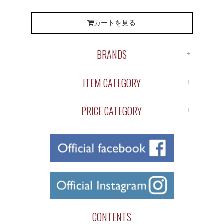
カートを見る
BRANDS
ALL BRANDS
ITEM CATEGORY
ANTIDOTE
ALL ITEM
APOTHEKE
PRICE CATEGORY
SHIRTS
BUENA VISTA
￥1～￥1,000
S/S TEE
ChahChah
￥1,000～￥2,000
L/S TEE
Chaos Fishing Club
￥2,000～￥3,000
CUTSAW
CLUCT
￥3,000～￥4,000
JACKET
COOTIE
￥4,000～￥5,000
BOTTOMS
CUT RATE
￥5,000～￥6,000
CONTENTS
CAP/HAT