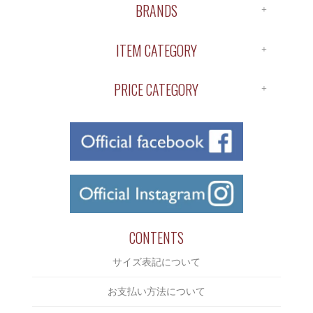
BRANDS
ALL BRANDS
ITEM CATEGORY
ANTIDOTE
ALL ITEM
APOTHEKE
PRICE CATEGORY
SHIRTS
BUENA VISTA
￥1～￥1,000
S/S TEE
ChahChah
￥1,000～￥2,000
L/S TEE
Chaos Fishing Club
￥2,000～￥3,000
CUTSAW
CLUCT
￥3,000～￥4,000
JACKET
COOTIE
￥4,000～￥5,000
BOTTOMS
CUT RATE
￥5,000～￥6,000
CONTENTS
CAP/HAT
DELUXE
￥6,000～￥7,000
サイズ表記について
SHOES
DERIVE
￥7,000～￥8,000
ACCESSORIES
お支払い方法について
Eanbe
￥8,000～￥9,000