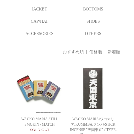
JACKET
BOTTOMS
CAP/HAT
SHOES
ACCESSORIES
OTHERS
おすすめ順
| 価格順 |
新着順
WACKO MARIA STILL
WACKO MARIA/ワコマリ
SMOKIN / MATCH
ア/KUMMBA/クンバ/STICK
SOLD OUT
INCENSE "天国東京" ( TYPE-