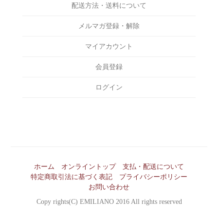
BAG
EVILACT
配送方法・送料について
￥9,000～￥10,000
INCENSE
EXODUS
メルマガ登録・解除
￥10,000～￥15,000
OTHERS
F-LAGSTUF-F
￥15,000～￥20,000
マイアカウント
FAKIE STANCE
￥20,000～￥25,000
会員登録
FAT
￥25,000～￥30,000
FOURTHIRTY
ログイン
￥30,000～￥35,000
HAIGHT
￥35,000～￥40,000
HAILPRINTS
￥40,000～￥45,000
HENRY HAUZ
￥45,000～￥50,000
Hide and Seek
￥50,000～
ホーム
オンライントップ
支払・配送について
Kuumba
特定商取引法に基づく表記
プライバシーポリシー
Lamp gloves
お問い合わせ
Copy rights(C) EMILIANO 2016 All rights reserved
M&M