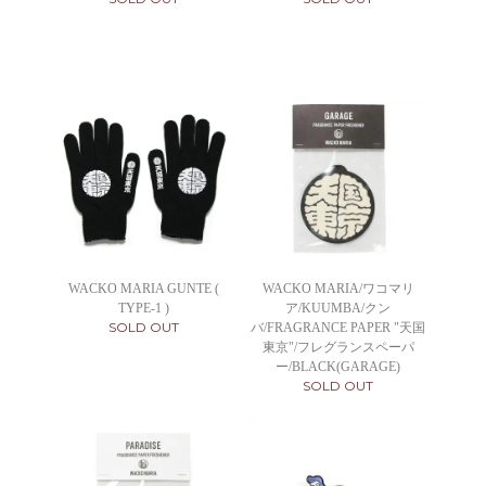
WACKO MARIA GUNTE (
WACKO MARIA/ワコマリ
TYPE-1 )
ア/KUUMBA/クン
SOLD OUT
バ/FRAGRANCE PAPER "天国
東京"/フレグランスペーパ
ー/BLACK(GARAGE)
SOLD OUT