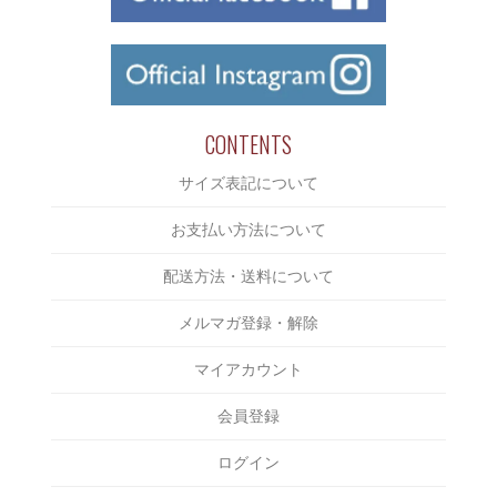
L/S TEE
Chaos Fishing Club
￥2,000～￥3,000
CUTSAW
CLUCT
￥3,000～￥4,000
JACKET
COOTIE
￥4,000～￥5,000
BOTTOMS
CUT RATE
￥5,000～￥6,000
CONTENTS
CAP/HAT
DELUXE
￥6,000～￥7,000
サイズ表記について
SHOES
DERIVE
￥7,000～￥8,000
ACCESSORIES
お支払い方法について
Eanbe
￥8,000～￥9,000
BAG
EVILACT
配送方法・送料について
￥9,000～￥10,000
INCENSE
EXODUS
メルマガ登録・解除
￥10,000～￥15,000
OTHERS
F-LAGSTUF-F
￥15,000～￥20,000
マイアカウント
FAKIE STANCE
￥20,000～￥25,000
会員登録
FAT
￥25,000～￥30,000
FOURTHIRTY
ログイン
￥30,000～￥35,000