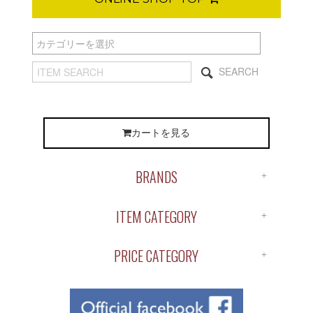
SEARCH
カートを見る
BRANDS
ALL BRANDS
ITEM CATEGORY
ANTIDOTE
ALL ITEM
APOTHEKE
PRICE CATEGORY
SHIRTS
BUENA VISTA
￥1～￥1,000
S/S TEE
ChahChah
￥1,000～￥2,000