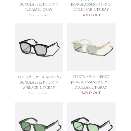
[SUNGLASSES]/サングラ
[SUNGLASSES]/サングラ
ス/CAMEL-GRAY
ス/G.CLEAR-L.T.GRAY
SOLD OUT
SOLD OUT
CLUCT/クラクト/POZO
CLUCT/クラクト/HARMONY
[SUNGLASSES]/サングラ
[SUNGLASSES]/サングラ
ス/CLEAR L.T-GRAY
ス/BLACK-L.T.GRAY
SOLD OUT
SOLD OUT