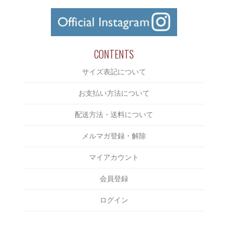
￥2,000～￥3,000
CUTSAW
CLUCT
￥3,000～￥4,000
JACKET
COOTIE
￥4,000～￥5,000
BOTTOMS
CUT RATE
￥5,000～￥6,000
CONTENTS
CAP/HAT
DELUXE
￥6,000～￥7,000
サイズ表記について
SHOES
DERIVE
￥7,000～￥8,000
ACCESSORIES
お支払い方法について
Eanbe
￥8,000～￥9,000
BAG
EVILACT
配送方法・送料について
￥9,000～￥10,000
INCENSE
EXODUS
メルマガ登録・解除
￥10,000～￥15,000
OTHERS
F-LAGSTUF-F
￥15,000～￥20,000
マイアカウント
FAKIE STANCE
￥20,000～￥25,000
会員登録
FAT
￥25,000～￥30,000
FOURTHIRTY
ログイン
￥30,000～￥35,000
HAIGHT
￥35,000～￥40,000