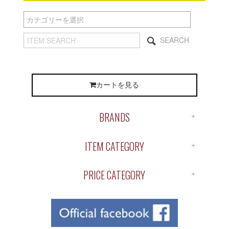
SEARCH
カートを見る
BRANDS
ALL BRANDS
ITEM CATEGORY
ANTIDOTE
ALL ITEM
APOTHEKE
PRICE CATEGORY
SHIRTS
BUENA VISTA
￥1～￥1,000
S/S TEE
ChahChah
￥1,000～￥2,000
L/S TEE
Chaos Fishing Club