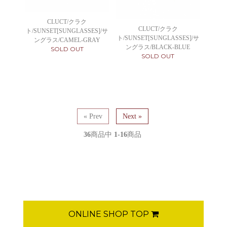
CLUCT/クラク
CLUCT/クラク
ト/SUNSET[SUNGLASSES]/サ
ト/SUNSET[SUNGLASSES]/サ
ングラス/CAMEL-GRAY
ングラス/BLACK-BLUE
SOLD OUT
SOLD OUT
« Prev
Next »
36
商品中
1-16
商品
ONLINE SHOP TOP