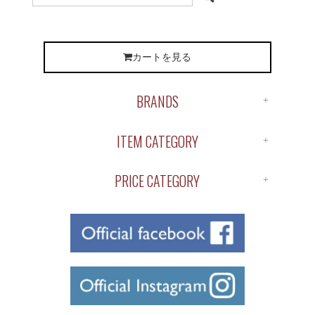
カートを見る
BRANDS
ALL BRANDS
ITEM CATEGORY
ANTIDOTE
ALL ITEM
APOTHEKE
PRICE CATEGORY
SHIRTS
BUENA VISTA
￥1～￥1,000
S/S TEE
ChahChah
￥1,000～￥2,000
L/S TEE
Chaos Fishing Club
￥2,000～￥3,000
CUTSAW
CLUCT
￥3,000～￥4,000
JACKET
COOTIE
￥4,000～￥5,000
BOTTOMS