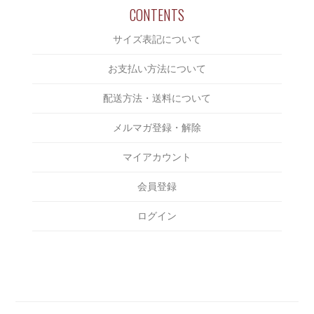
CUT RATE
￥5,000～￥6,000
CONTENTS
CAP/HAT
DELUXE
￥6,000～￥7,000
サイズ表記について
SHOES
DERIVE
￥7,000～￥8,000
ACCESSORIES
お支払い方法について
Eanbe
￥8,000～￥9,000
BAG
EVILACT
配送方法・送料について
￥9,000～￥10,000
INCENSE
EXODUS
メルマガ登録・解除
￥10,000～￥15,000
OTHERS
F-LAGSTUF-F
￥15,000～￥20,000
マイアカウント
FAKIE STANCE
￥20,000～￥25,000
会員登録
FAT
￥25,000～￥30,000
FOURTHIRTY
ログイン
￥30,000～￥35,000
HAIGHT
￥35,000～￥40,000
HAILPRINTS
￥40,000～￥45,000
HENRY HAUZ
￥45,000～￥50,000