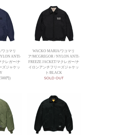
IA/ワコマリ
WACKO MARIA/ワコマリ
YLON ANTI-
ア/MCGREGOR / NYLON ANTI-
T/マクレガー/ナ
FREEZE JACKET/マクレガー/ナ
ーズジャケッ
イロンアンチフリーズジャケッ
Y
ト/BLACK
SOLD OUT
,500円)