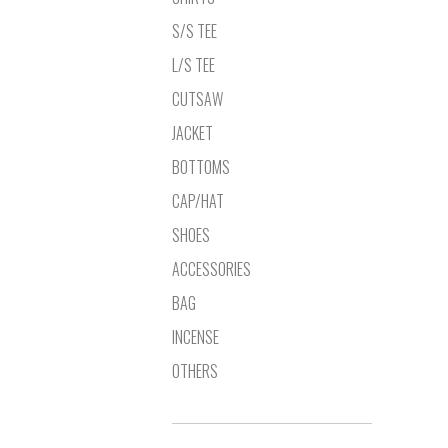
S/S TEE
L/S TEE
CUTSAW
JACKET
BOTTOMS
CAP/HAT
SHOES
ACCESSORIES
BAG
INCENSE
OTHERS