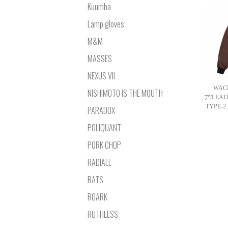
Kuumba
Lamp gloves
M&M
MASSES
NEXUS VII
WAC
NISHIMOTO IS THE MOUTH
ア/LEAT
TYPE
PARADOX
POLIQUANT
PORK CHOP
RADIALL
RATS
ROARK
RUTHLESS