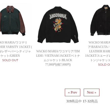
KO MARIA/ワコマリ
WACKO MAR
HER VARSITY JACKET (
ア/BARACUTA /
-2 )/レザーバーシティジャ
WACKO MARIA/ワコマリア/TIM
LEATHER HAR
ケット/GREEN
LEHI / VIETNAM JACKET/ベトナ
JACKET/スエー
SOLD OUT
ムジャケット/BLACK
トンジャケット/
SOLD O
77,000円(税7,000円)
« Prev
Next »
319
商品中
17-32
商品