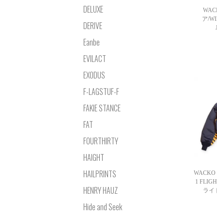
DELUXE
WAC
ア/WI
DERIVE
Eanbe
EVILACT
EXODUS
F-LAGSTUF-F
FAKIE STANCE
FAT
FOURTHIRTY
HAIGHT
HAILPRINTS
WACKO
1 FLIGH
HENRY HAUZ
ライ
Hide and Seek