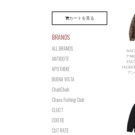
カートを見る
BRANDS
ALL BRANDS
WAC
ア/MC
ANTIDOTE
FAU
JACK
APOTHEKE
アン
BUENA VISTA
ChahChah
Chaos Fishing Club
CLUCT
COOTIE
CUT RATE