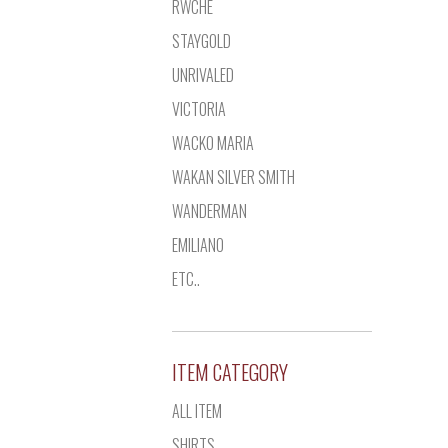
RWCHE
STAYGOLD
UNRIVALED
VICTORIA
WACKO MARIA
WAKAN SILVER SMITH
WANDERMAN
EMILIANO
ETC..
ITEM CATEGORY
ALL ITEM
SHIRTS