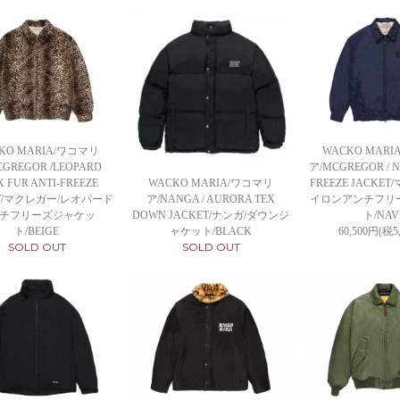
KO MARIA/ワコマリ
WACKO MAR
GREGOR /LEOPARD
ア/MCGREGOR / N
WACKO MARIA/ワコマリ
X FUR ANTI-FREEZE
FREEZE JACKE
ア/NANGA / AURORA TEX
ET/マクレガー/レオパード
イロンアンチフリ
DOWN JACKET/ナンガ/ダウンジ
チフリーズジャケッ
ト/NAV
ャケット/BLACK
ト/BEIGE
60,500円(税5
SOLD OUT
SOLD OUT