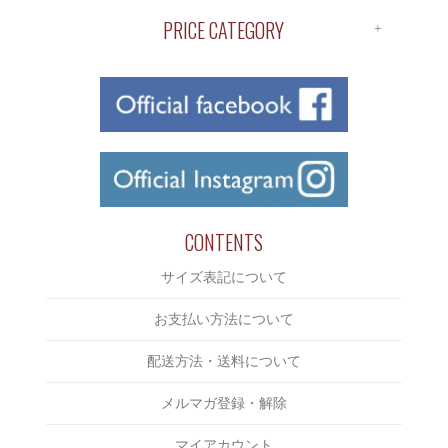
ALL ITEM
APOTHEKE
PRICE CATEGORY
SHIRTS
BUENA VISTA
￥1～￥1,000
S/S TEE
ChahChah
￥1,000～￥2,000
L/S TEE
Chaos Fishing Club
￥2,000～￥3,000
CUTSAW
CLUCT
￥3,000～￥4,000
JACKET
COOTIE
￥4,000～￥5,000
BOTTOMS
CUT RATE
￥5,000～￥6,000
CONTENTS
CAP/HAT
DELUXE
￥6,000～￥7,000
サイズ表記について
SHOES
DERIVE
￥7,000～￥8,000
ACCESSORIES
お支払い方法について
Eanbe
￥8,000～￥9,000
BAG
EVILACT
配送方法・送料について
￥9,000～￥10,000
INCENSE
EXODUS
メルマガ登録・解除
￥10,000～￥15,000
OTHERS
F-LAGSTUF-F
￥15,000～￥20,000
マイアカウント