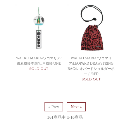
WACKO MARIA/ワコマリア/
WACKO MARIA/ワコマリ
篠原風鈴本舗/江戸風鈴/ONE
ア/LEOPARD DRAWSTRING
SOLD OUT
BAG/レオパードショルダーポ
ーチ/RED
SOLD OUT
« Prev
Next »
361
商品中
1-16
商品