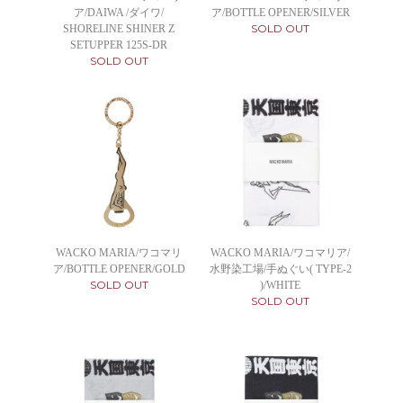
ア/DAIWA /ダイワ/
ア/BOTTLE OPENER/SILVER
SOLD OUT
SHORELINE SHINER Z
SETUPPER 125S-DR
SOLD OUT
WACKO MARIA/ワコマリ
WACKO MARIA/ワコマリア/
ア/BOTTLE OPENER/GOLD
水野染工場/手ぬぐい( TYPE-2
SOLD OUT
)/WHITE
SOLD OUT