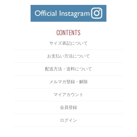
￥2,000～￥3,000
CUTSAW
CLUCT
￥3,000～￥4,000
JACKET
COOTIE
￥4,000～￥5,000
BOTTOMS
CUT RATE
￥5,000～￥6,000
CONTENTS
CAP/HAT
DELUXE
￥6,000～￥7,000
サイズ表記について
SHOES
DERIVE
￥7,000～￥8,000
ACCESSORIES
お支払い方法について
Eanbe
￥8,000～￥9,000
BAG
EVILACT
配送方法・送料について
￥9,000～￥10,000
INCENSE
EXODUS
メルマガ登録・解除
￥10,000～￥15,000
OTHERS
F-LAGSTUF-F
￥15,000～￥20,000
マイアカウント
FAKIE STANCE
￥20,000～￥25,000
会員登録
FAT
￥25,000～￥30,000
FOURTHIRTY
ログイン
￥30,000～￥35,000
HAIGHT
￥35,000～￥40,000