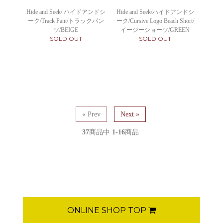
Hide and Seek/ ハイドアンドシ
Hide and Seek/ハイドアンドシ
ーク/Track Pant/トラックパン
ーク/Cursive Logo Beach Short/
ツ/BEIGE
イージーショーツ/GREEN
SOLD OUT
SOLD OUT
« Prev
Next »
37
商品中
1-16
商品
ONLINE SHOP TOP