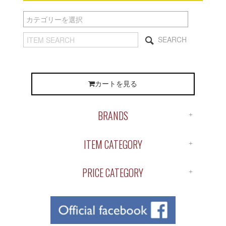
SEARCH
カートを見る
BRANDS
ALL BRANDS
ITEM CATEGORY
ANTIDOTE
ALL ITEM
APOTHEKE
PRICE CATEGORY
SHIRTS
BUENA VISTA
￥1～￥1,000
S/S TEE
ChahChah
￥1,000～￥2,000
L/S TEE
Chaos Fishing Club