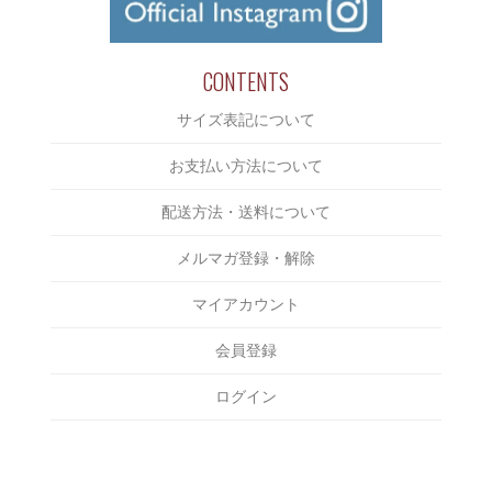
￥3,000～￥4,000
JACKET
COOTIE
￥4,000～￥5,000
BOTTOMS
CUT RATE
￥5,000～￥6,000
CONTENTS
CAP/HAT
DELUXE
￥6,000～￥7,000
サイズ表記について
SHOES
DERIVE
￥7,000～￥8,000
ACCESSORIES
お支払い方法について
Eanbe
￥8,000～￥9,000
BAG
EVILACT
配送方法・送料について
￥9,000～￥10,000
INCENSE
EXODUS
メルマガ登録・解除
￥10,000～￥15,000
OTHERS
F-LAGSTUF-F
￥15,000～￥20,000
マイアカウント
FAKIE STANCE
￥20,000～￥25,000
会員登録
FAT
￥25,000～￥30,000
FOURTHIRTY
ログイン
￥30,000～￥35,000
HAIGHT
￥35,000～￥40,000
HAILPRINTS
￥40,000～￥45,000