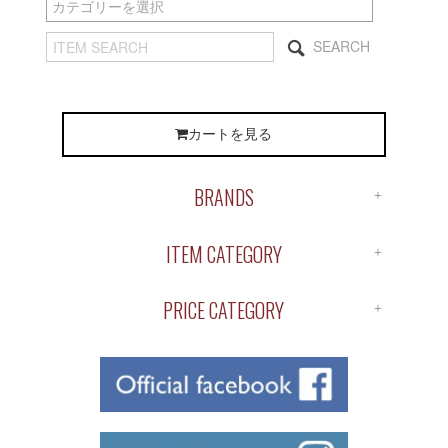
SEARCH
カートを見る
BRANDS
ALL BRANDS
ITEM CATEGORY
ANTIDOTE
ALL ITEM
APOTHEKE
PRICE CATEGORY
SHIRTS
BUENA VISTA
￥1～￥1,000
S/S TEE
ChahChah
￥1,000～￥2,000
L/S TEE
Chaos Fishing Club
￥2,000～￥3,000
CUTSAW
CLUCT