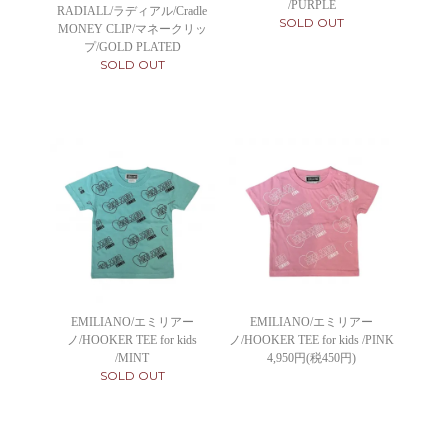
/PURPLE
RADIALL/ラディアル/Cradle
SOLD OUT
MONEY CLIP/マネークリッ
プ/GOLD PLATED
SOLD OUT
EMILIANO/エミリアー
EMILIANO/エミリアー
ノ/HOOKER TEE for kids
ノ/HOOKER TEE for kids /PINK
/MINT
4,950円(税450円)
SOLD OUT