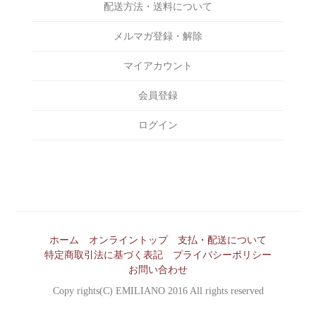
BAG
EVILACT
配送方法・送料について
￥9,000～￥10,000
INCENSE
EXODUS
メルマガ登録・解除
￥10,000～￥15,000
OTHERS
F-LAGSTUF-F
￥15,000～￥20,000
マイアカウント
FAKIE STANCE
￥20,000～￥25,000
会員登録
FAT
￥25,000～￥30,000
FOURTHIRTY
ログイン
￥30,000～￥35,000
HAIGHT
￥35,000～￥40,000
HAILPRINTS
￥40,000～￥45,000
HENRY HAUZ
￥45,000～￥50,000
Hide and Seek
￥50,000～
ホーム
オンライントップ
支払・配送について
Kuumba
特定商取引法に基づく表記
プライバシーポリシー
Lamp gloves
お問い合わせ
Copy rights(C) EMILIANO 2016 All rights reserved
M&M