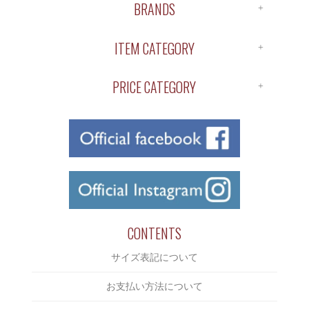
BRANDS
ALL BRANDS
ITEM CATEGORY
ANTIDOTE
ALL ITEM
APOTHEKE
PRICE CATEGORY
SHIRTS
BUENA VISTA
￥1～￥1,000
S/S TEE
ChahChah
￥1,000～￥2,000
L/S TEE
Chaos Fishing Club
￥2,000～￥3,000
CUTSAW
CLUCT
￥3,000～￥4,000
JACKET
COOTIE
￥4,000～￥5,000
BOTTOMS
CUT RATE
￥5,000～￥6,000
CONTENTS
CAP/HAT
DELUXE
￥6,000～￥7,000
サイズ表記について
SHOES
DERIVE
￥7,000～￥8,000
ACCESSORIES
お支払い方法について
Eanbe
￥8,000～￥9,000