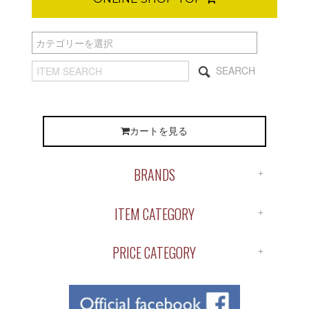
SEARCH
カートを見る
BRANDS
ALL BRANDS
ITEM CATEGORY
ANTIDOTE
ALL ITEM
APOTHEKE
PRICE CATEGORY
SHIRTS
BUENA VISTA
￥1～￥1,000
S/S TEE
ChahChah
￥1,000～￥2,000