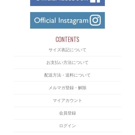
L/S TEE
Chaos Fishing Club
￥2,000～￥3,000
CUTSAW
CLUCT
￥3,000～￥4,000
JACKET
COOTIE
￥4,000～￥5,000
BOTTOMS
CUT RATE
￥5,000～￥6,000
CONTENTS
CAP/HAT
DELUXE
￥6,000～￥7,000
サイズ表記について
SHOES
DERIVE
￥7,000～￥8,000
ACCESSORIES
お支払い方法について
Eanbe
￥8,000～￥9,000
BAG
EVILACT
配送方法・送料について
￥9,000～￥10,000
INCENSE
EXODUS
メルマガ登録・解除
￥10,000～￥15,000
OTHERS
F-LAGSTUF-F
￥15,000～￥20,000
マイアカウント
FAKIE STANCE
￥20,000～￥25,000
会員登録
FAT
￥25,000～￥30,000
FOURTHIRTY
ログイン
￥30,000～￥35,000