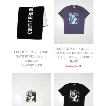
RADIALL/ラディアル/DIG -
COOTIE/クーティー/LOGO
CREW NECK T-SHIRT S/S/ショ
BATH TOWEL/バスタオ
ートスリーブTシャツ/PURPLE
ル/BLACK
HAZE
7,150円(税650円)
SOLD OUT