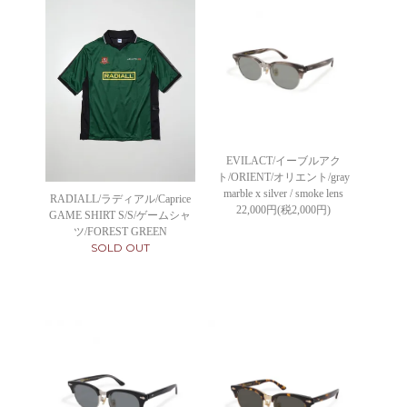
EVILACT/イーブルアク
ト/ORIENT/オリエント/gray
marble x silver / smoke lens
RADIALL/ラディアル/Caprice
22,000円(税2,000円)
GAME SHIRT S/S/ゲームシャ
ツ/FOREST GREEN
SOLD OUT