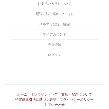
￥7,000～￥8,000
ACCESSORIES
お支払い方法について
Eanbe
￥8,000～￥9,000
BAG
EVILACT
配送方法・送料について
￥9,000～￥10,000
INCENSE
EXODUS
メルマガ登録・解除
￥10,000～￥15,000
OTHERS
F-LAGSTUF-F
￥15,000～￥20,000
マイアカウント
FAKIE STANCE
￥20,000～￥25,000
会員登録
FAT
￥25,000～￥30,000
FOURTHIRTY
ログイン
￥30,000～￥35,000
HAIGHT
￥35,000～￥40,000
HAILPRINTS
￥40,000～￥45,000
HENRY HAUZ
￥45,000～￥50,000
Hide and Seek
￥50,000～
ホーム
オンライントップ
支払・配送について
Kuumba
特定商取引法に基づく表記
プライバシーポリシー
Lamp gloves
お問い合わせ