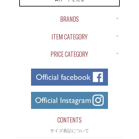
BRANDS
ALL BRANDS
ITEM CATEGORY
ANTIDOTE
ALL ITEM
APOTHEKE
PRICE CATEGORY
SHIRTS
BUENA VISTA
￥1～￥1,000
S/S TEE
ChahChah
￥1,000～￥2,000
L/S TEE
Chaos Fishing Club
￥2,000～￥3,000
CUTSAW
CLUCT
￥3,000～￥4,000
JACKET
COOTIE
￥4,000～￥5,000
BOTTOMS
CUT RATE
￥5,000～￥6,000
CONTENTS
CAP/HAT
DELUXE
￥6,000～￥7,000
サイズ表記について
SHOES
DERIVE