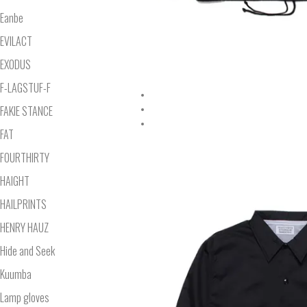
Eanbe
EVILACT
EXODUS
F-LAGSTUF-F
FAKIE STANCE
FAT
FOURTHIRTY
HAIGHT
HAILPRINTS
HENRY HAUZ
Hide and Seek
Kuumba
Lamp gloves