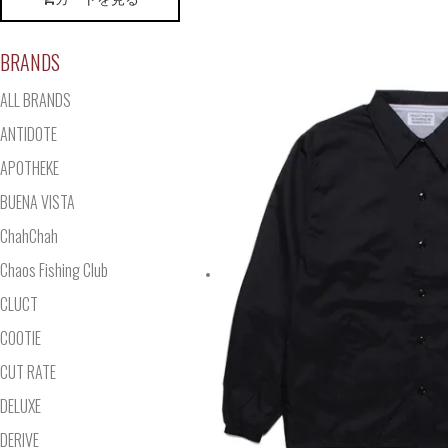
BRANDS
ALL BRANDS
ANTIDOTE
APOTHEKE
BUENA VISTA
ChahChah
Chaos Fishing Club
CLUCT
COOTIE
CUT RATE
DELUXE
DERIVE