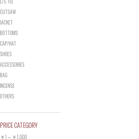
L/S TEE
CUTSAW
JACKET
BOTTOMS
CAP/HAT
SHOES
ACCESSORIES
BAG
INCENSE
OTHERS
PRICE CATEGORY
￥1～￥1,000