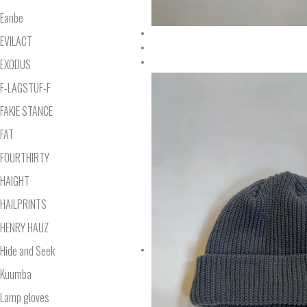
Eanbe
EVILACT
EXODUS
F-LAGSTUF-F
FAKIE STANCE
FAT
FOURTHIRTY
HAIGHT
HAILPRINTS
HENRY HAUZ
Hide and Seek
Kuumba
Lamp gloves