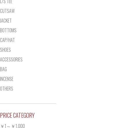
L/S TEE
CUTSAW
JACKET
BOTTOMS
CAP/HAT
SHOES
ACCESSORIES
BAG
INCENSE
OTHERS
PRICE CATEGORY
￥1～￥1,000