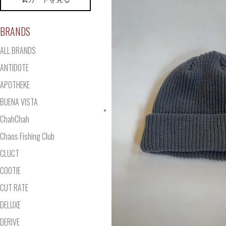
BRANDS
ALL BRANDS
ANTIDOTE
APOTHEKE
BUENA VISTA
ChahChah
Chaos Fishing Club
CLUCT
COOTIE
CUT RATE
DELUXE
DERIVE