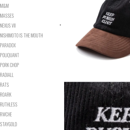
M&M
MASSES
NEXUS VII
NISHIMOTO IS THE MOUTH
PARADOX
POLIQUANT
PORK CHOP
RADIALL
RATS
ROARK
RUTHLESS
RWCHE
STAYGOLD