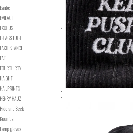
Eanbe
EVILACT
EXODUS
F-LAGSTUF-F
FAKIE STANCE
FAT
FOURTHIRTY
HAIGHT
HAILPRINTS
HENRY HAUZ
Hide and Seek
Kuumba
Lamp gloves