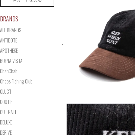
BRANDS
ALL BRANDS
ANTIDOTE
APOTHEKE
BUENA VISTA
ChahChah
Chaos Fishing Club
CLUCT
COOTIE
CUT RATE
DELUXE
DERIVE