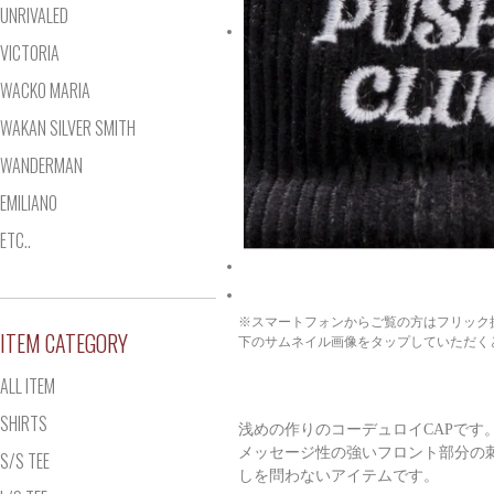
UNRIVALED
VICTORIA
WACKO MARIA
WAKAN SILVER SMITH
WANDERMAN
EMILIANO
ETC..
※スマートフォンからご覧の方はフリック
ITEM CATEGORY
下のサムネイル画像をタップしていただく
ALL ITEM
SHIRTS
浅めの作りのコーデュロイCAPです
メッセージ性の強いフロント部分の
S/S TEE
しを問わないアイテムです。