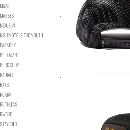
M&M
MASSES
NEXUS VII
NISHIMOTO IS THE MOUTH
PARADOX
POLIQUANT
PORK CHOP
RADIALL
RATS
ROARK
RUTHLESS
RWCHE
STAYGOLD