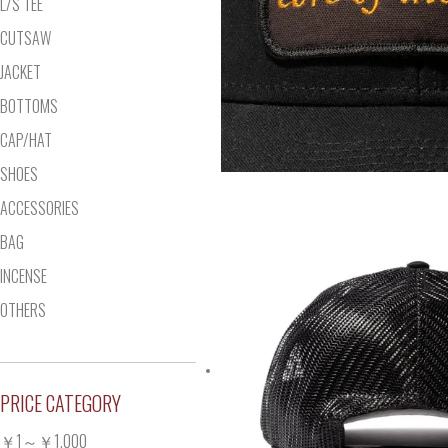
L/S TEE
CUTSAW
JACKET
BOTTOMS
CAP/HAT
SHOES
ACCESSORIES
BAG
INCENSE
OTHERS
PRICE CATEGORY
￥1～￥1,000