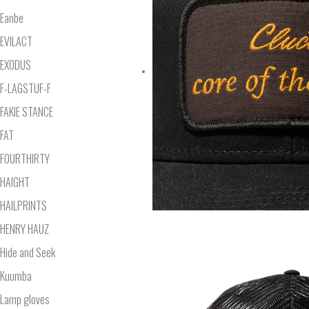
Eanbe
EVILACT
EXODUS
F-LAGSTUF-F
FAKIE STANCE
FAT
FOURTHIRTY
HAIGHT
HAILPRINTS
HENRY HAUZ
Hide and Seek
Kuumba
Lamp gloves