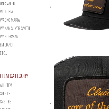
UNRIVALED
VICTORIA
WACKO MARIA
WAKAN SILVER SMITH
WANDERMAN
EMILIANO
ETC..
ITEM CATEGORY
ALL ITEM
SHIRTS
S/S TEE