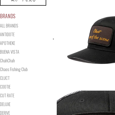
BRANDS
ALL BRANDS
ANTIDOTE
APOTHEKE
BUENA VISTA
ChahChah
Chaos Fishing Club
CLUCT
COOTIE
CUT RATE
DELUXE
DERIVE