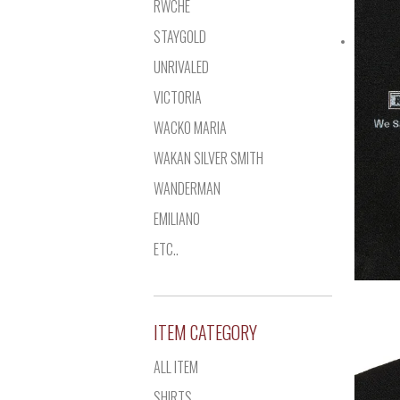
RWCHE
STAYGOLD
UNRIVALED
VICTORIA
WACKO MARIA
WAKAN SILVER SMITH
WANDERMAN
EMILIANO
ETC..
ITEM CATEGORY
ALL ITEM
SHIRTS