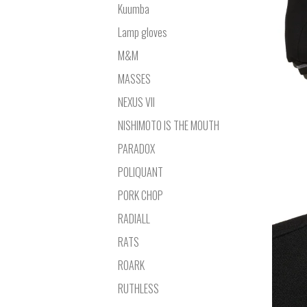
Kuumba
Lamp gloves
M&M
MASSES
NEXUS VII
NISHIMOTO IS THE MOUTH
PARADOX
POLIQUANT
PORK CHOP
RADIALL
RATS
ROARK
RUTHLESS