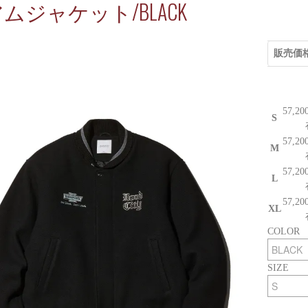
ムジャケット/BLACK
販売価
57,2
S
57,2
M
57,2
L
57,2
XL
COLOR
SIZE