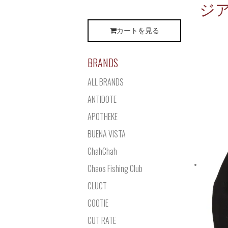
ジア
カートを見る
BRANDS
ALL BRANDS
ANTIDOTE
APOTHEKE
BUENA VISTA
ChahChah
Chaos Fishing Club
CLUCT
COOTIE
CUT RATE