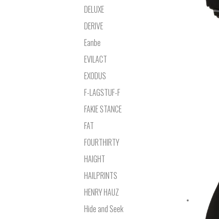
DELUXE
DERIVE
Eanbe
EVILACT
EXODUS
F-LAGSTUF-F
FAKIE STANCE
FAT
FOURTHIRTY
HAIGHT
HAILPRINTS
HENRY HAUZ
Hide and Seek