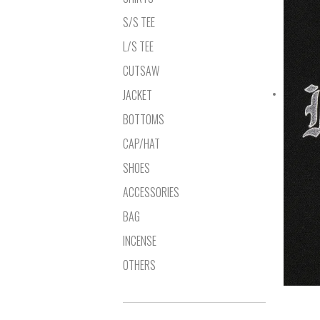
S/S TEE
L/S TEE
CUTSAW
JACKET
BOTTOMS
CAP/HAT
SHOES
ACCESSORIES
BAG
INCENSE
OTHERS