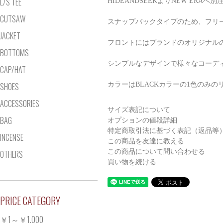
L/S TEE
HIDEANDSEEKよりNEW ER
CUTSAW
スナップバックタイプのため、フリ
JACKET
フロントにはブランドのオリジナルの
BOTTOMS
シンプルなデザインで様々なコーデ
CAP/HAT
カラーはBLACKカラーの1色のみの
SHOES
ACCESSORIES
サイズ表記について
BAG
オプションの値段詳細
特定商取引法に基づく表記（返品等
INCENSE
この商品を友達に教える
この商品について問い合わせる
OTHERS
買い物を続ける
PRICE CATEGORY
￥1～￥1,000