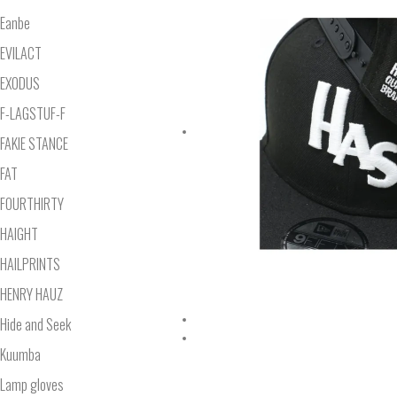
Eanbe
EVILACT
EXODUS
F-LAGSTUF-F
FAKIE STANCE
FAT
FOURTHIRTY
HAIGHT
HAILPRINTS
HENRY HAUZ
Hide and Seek
Kuumba
Lamp gloves