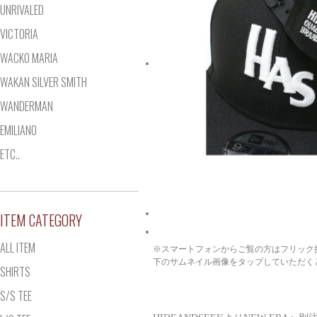
UNRIVALED
VICTORIA
WACKO MARIA
WAKAN SILVER SMITH
WANDERMAN
EMILIANO
ETC..
ITEM CATEGORY
ALL ITEM
※スマートフォンからご覧の方はフリック
下のサムネイル画像をタップしていただく
SHIRTS
S/S TEE