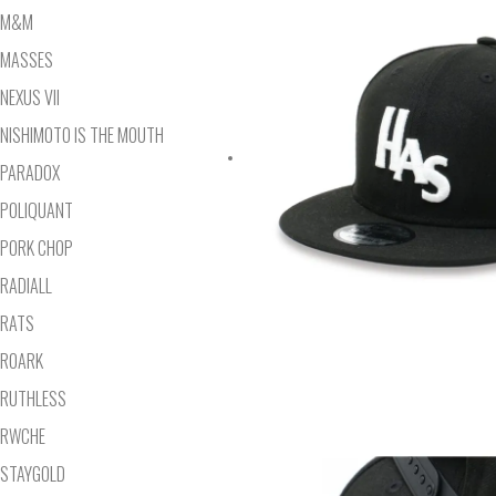
M&M
MASSES
NEXUS VII
NISHIMOTO IS THE MOUTH
PARADOX
POLIQUANT
PORK CHOP
RADIALL
RATS
ROARK
RUTHLESS
RWCHE
STAYGOLD