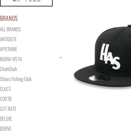
BRANDS
ALL BRANDS
ANTIDOTE
APOTHEKE
BUENA VISTA
ChahChah
Chaos Fishing Club
CLUCT
COOTIE
CUT RATE
DELUXE
DERIVE