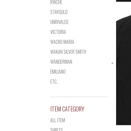
RWCHE
STAYGOLD
UNRIVALED
VICTORIA
WACKO MARIA
WAKAN SILVER SMITH
WANDERMAN
EMILIANO
ETC..
ITEM CATEGORY
ALL ITEM
SHIRTS