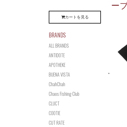
ーブ
カートを見る
BRANDS
ALL BRANDS
ANTIDOTE
APOTHEKE
BUENA VISTA
ChahChah
Chaos Fishing Club
CLUCT
COOTIE
CUT RATE