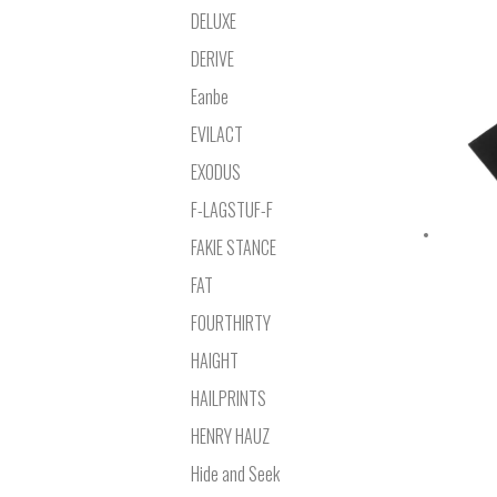
DELUXE
DERIVE
Eanbe
EVILACT
EXODUS
F-LAGSTUF-F
FAKIE STANCE
FAT
FOURTHIRTY
HAIGHT
HAILPRINTS
HENRY HAUZ
Hide and Seek