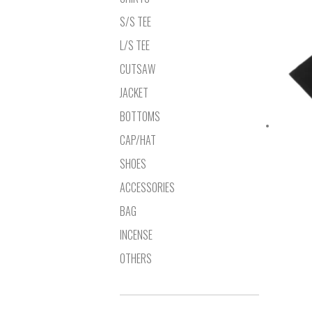
S/S TEE
L/S TEE
CUTSAW
JACKET
BOTTOMS
CAP/HAT
SHOES
ACCESSORIES
BAG
INCENSE
OTHERS