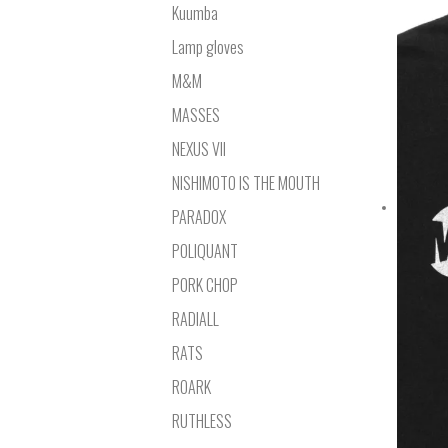
Kuumba
Lamp gloves
M&M
MASSES
NEXUS VII
NISHIMOTO IS THE MOUTH
PARADOX
POLIQUANT
PORK CHOP
RADIALL
RATS
ROARK
RUTHLESS