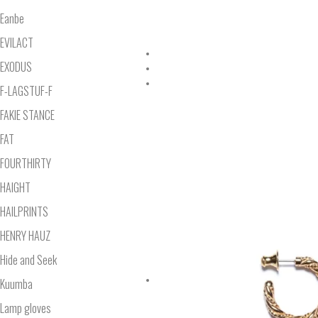
Eanbe
EVILACT
EXODUS
F-LAGSTUF-F
FAKIE STANCE
FAT
FOURTHIRTY
HAIGHT
HAILPRINTS
HENRY HAUZ
Hide and Seek
Kuumba
Lamp gloves