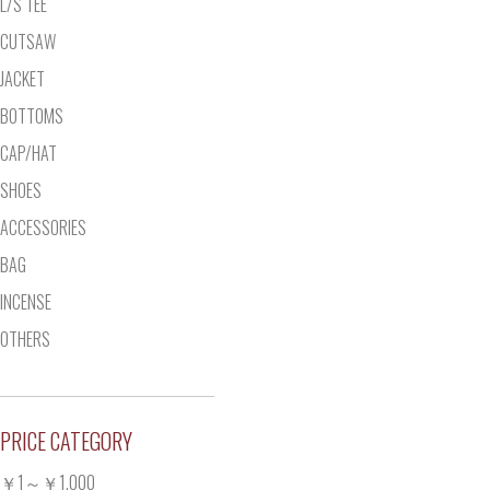
L/S TEE
CUTSAW
JACKET
BOTTOMS
CAP/HAT
SHOES
ACCESSORIES
BAG
INCENSE
OTHERS
PRICE CATEGORY
￥1～￥1,000