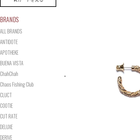
BRANDS
ALL BRANDS
ANTIDOTE
APOTHEKE
BUENA VISTA
ChahChah
Chaos Fishing Club
CLUCT
COOTIE
CUT RATE
DELUXE
DERIVE