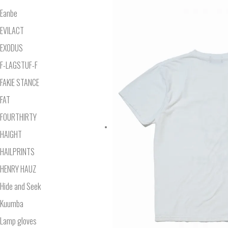
Eanbe
EVILACT
EXODUS
F-LAGSTUF-F
FAKIE STANCE
FAT
FOURTHIRTY
HAIGHT
HAILPRINTS
HENRY HAUZ
Hide and Seek
Kuumba
Lamp gloves