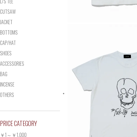
L/S TEE
CUTSAW
JACKET
BOTTOMS
CAP/HAT
SHOES
ACCESSORIES
BAG
INCENSE
OTHERS
PRICE CATEGORY
￥1～￥1,000