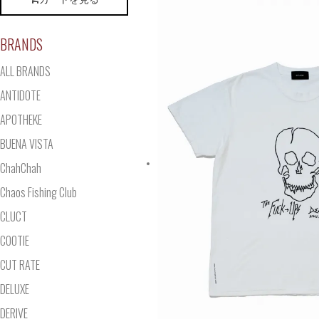
BRANDS
ALL BRANDS
ANTIDOTE
APOTHEKE
BUENA VISTA
ChahChah
Chaos Fishing Club
CLUCT
COOTIE
CUT RATE
DELUXE
DERIVE