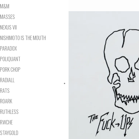
M&M
MASSES
NEXUS VII
NISHIMOTO IS THE MOUTH
PARADOX
POLIQUANT
PORK CHOP
RADIALL
RATS
ROARK
RUTHLESS
RWCHE
STAYGOLD