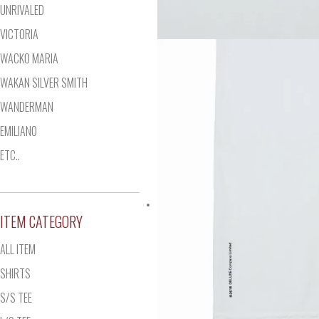
UNRIVALED
VICTORIA
WACKO MARIA
WAKAN SILVER SMITH
WANDERMAN
EMILIANO
ETC..
ITEM CATEGORY
ALL ITEM
SHIRTS
S/S TEE