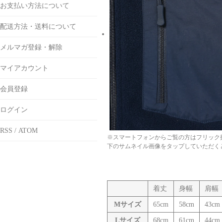
お支払い方法について
配送方法・送料について
メルマガ登録・解除
マイアカウント
会員登録
ログイン
RSS
/
ATOM
※スマートフォンからご覧の方はフリック
下のサムネイル画像をタップしていただく
着丈
身幅
肩幅
Mサイズ
65cm
58cm
43cm
Lサイズ
68cm
61cm
44cm