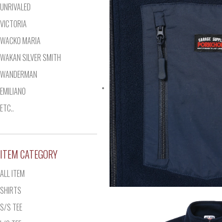
UNRIVALED
VICTORIA
WACKO MARIA
WAKAN SILVER SMITH
WANDERMAN
EMILIANO
ETC..
ITEM CATEGORY
ALL ITEM
SHIRTS
S/S TEE