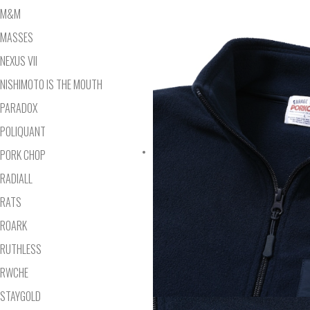
M&M
MASSES
NEXUS VII
NISHIMOTO IS THE MOUTH
PARADOX
POLIQUANT
PORK CHOP
RADIALL
RATS
ROARK
RUTHLESS
RWCHE
STAYGOLD