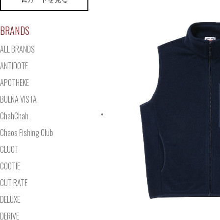
BRANDS
ALL BRANDS
ANTIDOTE
APOTHEKE
BUENA VISTA
ChahChah
Chaos Fishing Club
CLUCT
COOTIE
CUT RATE
DELUXE
DERIVE