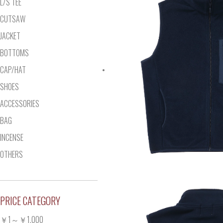
L/S TEE
CUTSAW
JACKET
BOTTOMS
CAP/HAT
SHOES
ACCESSORIES
BAG
INCENSE
OTHERS
PRICE CATEGORY
￥1～￥1,000