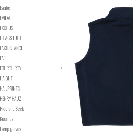
Eanbe
EVILACT
EXODUS
F-LAGSTUF-F
FAKIE STANCE
FAT
FOURTHIRTY
HAIGHT
HAILPRINTS
HENRY HAUZ
Hide and Seek
Kuumba
Lamp gloves