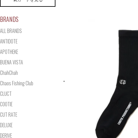
BRANDS
ALL BRANDS
ANTIDOTE
APOTHEKE
BUENA VISTA
ChahChah
Chaos Fishing Club
CLUCT
COOTIE
CUT RATE
DELUXE
DERIVE