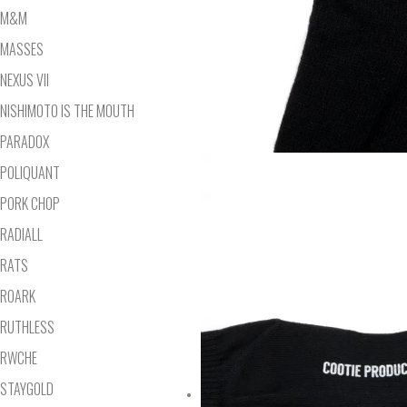
M&M
MASSES
NEXUS VII
NISHIMOTO IS THE MOUTH
PARADOX
POLIQUANT
PORK CHOP
RADIALL
RATS
ROARK
RUTHLESS
RWCHE
STAYGOLD