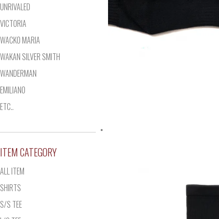
UNRIVALED
VICTORIA
WACKO MARIA
WAKAN SILVER SMITH
WANDERMAN
EMILIANO
ETC..
ITEM CATEGORY
ALL ITEM
SHIRTS
S/S TEE