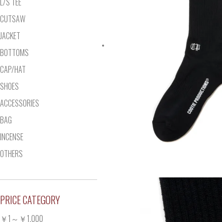
L/S TEE
CUTSAW
JACKET
BOTTOMS
CAP/HAT
SHOES
ACCESSORIES
BAG
INCENSE
OTHERS
PRICE CATEGORY
￥1～￥1,000