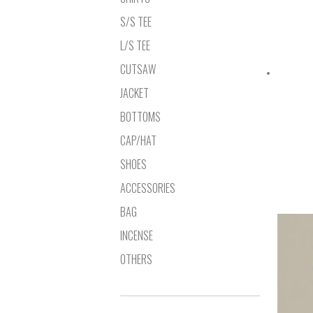
S/S TEE
L/S TEE
CUTSAW
JACKET
BOTTOMS
CAP/HAT
SHOES
ACCESSORIES
BAG
INCENSE
OTHERS