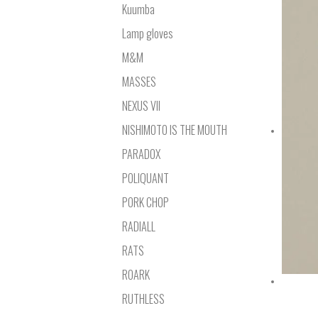
Kuumba
Lamp gloves
M&M
MASSES
NEXUS VII
NISHIMOTO IS THE MOUTH
PARADOX
POLIQUANT
PORK CHOP
RADIALL
RATS
ROARK
RUTHLESS