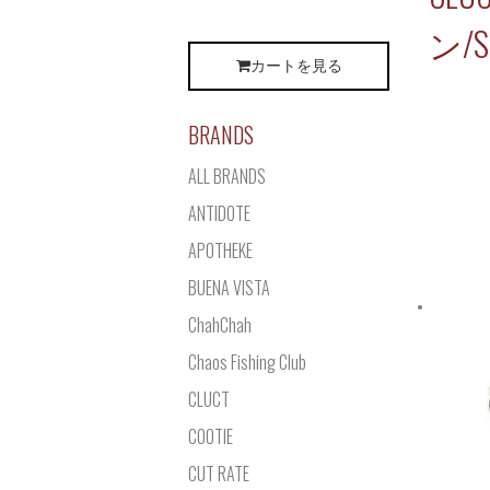
ン/S
カートを見る
BRANDS
ALL BRANDS
ANTIDOTE
APOTHEKE
BUENA VISTA
ChahChah
Chaos Fishing Club
CLUCT
COOTIE
CUT RATE