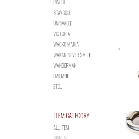
RWCHE
STAYGOLD
UNRIVALED
VICTORIA
WACKO MARIA
WAKAN SILVER SMITH
WANDERMAN
EMILIANO
ETC..
ITEM CATEGORY
ALL ITEM
SHIRTS