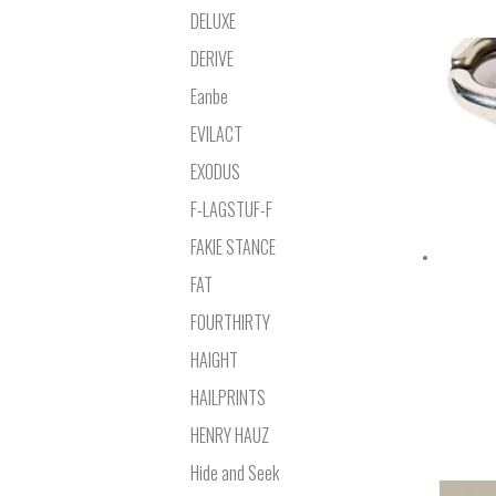
DELUXE
DERIVE
Eanbe
EVILACT
EXODUS
F-LAGSTUF-F
FAKIE STANCE
FAT
FOURTHIRTY
HAIGHT
HAILPRINTS
HENRY HAUZ
Hide and Seek