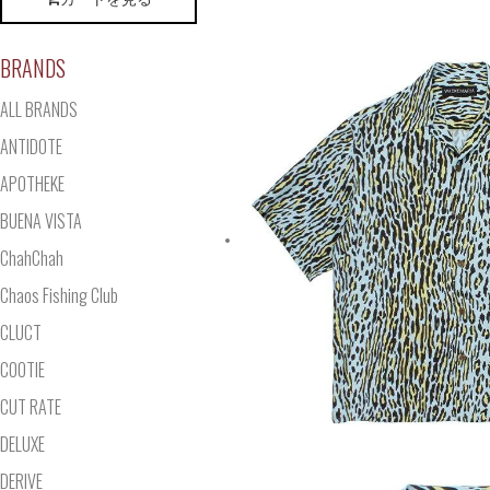
BRANDS
ALL BRANDS
ANTIDOTE
APOTHEKE
BUENA VISTA
ChahChah
Chaos Fishing Club
CLUCT
COOTIE
CUT RATE
DELUXE
DERIVE