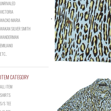
UNRIVALED
VICTORIA
WACKO MARIA
WAKAN SILVER SMITH
WANDERMAN
EMILIANO
ETC..
ITEM CATEGORY
ALL ITEM
SHIRTS
S/S TEE