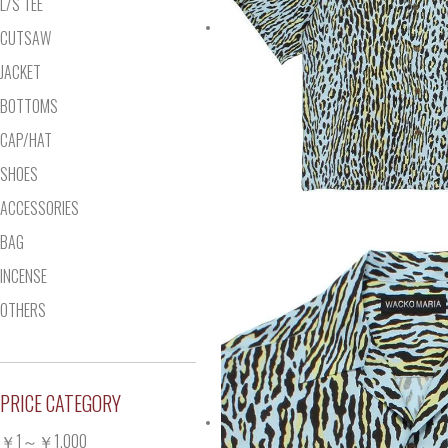
L/S TEE
CUTSAW
JACKET
BOTTOMS
CAP/HAT
SHOES
ACCESSORIES
BAG
INCENSE
OTHERS
PRICE CATEGORY
￥1～￥1,000