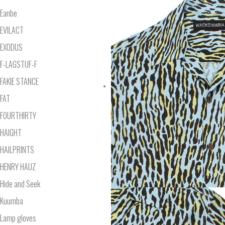
Eanbe
EVILACT
EXODUS
F-LAGSTUF-F
FAKIE STANCE
FAT
FOURTHIRTY
HAIGHT
HAILPRINTS
HENRY HAUZ
Hide and Seek
Kuumba
Lamp gloves