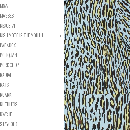
M&M
MASSES
NEXUS VII
NISHIMOTO IS THE MOUTH
PARADOX
POLIQUANT
PORK CHOP
RADIALL
RATS
ROARK
RUTHLESS
RWCHE
STAYGOLD