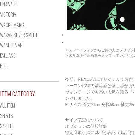
UNRIVALED
VICTORIA
WACKO MARIA
WAKAN SILVER SMITH
WANDERMAN
※スマートフォンからご覧の方はフリック
EMILIANO
下のサムネイル画像をタップしていただく
ETC..
今期、NEXUSVII.オリジナルで
レーヨン独特の清涼感と落ち感があ
ITEM CATEGORY
ヴィンテージでも高い人気を誇る『
ンジしました。
ALL ITEM
Mサイズ 着丈71cm 身幅59cm 袖丈25c
SHIRTS
サイズ表記について
S/S TEE
オプションの値段詳細
特定商取引法に基づく表記（返品等