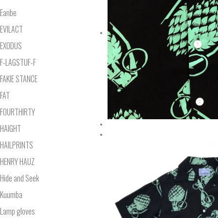
Eanbe
EVILACT
EXODUS
F-LAGSTUF-F
FAKIE STANCE
FAT
FOURTHIRTY
HAIGHT
HAILPRINTS
HENRY HAUZ
Hide and Seek
Kuumba
Lamp gloves