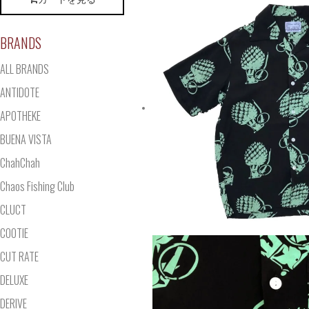
BRANDS
ALL BRANDS
ANTIDOTE
APOTHEKE
BUENA VISTA
ChahChah
Chaos Fishing Club
CLUCT
COOTIE
CUT RATE
DELUXE
DERIVE