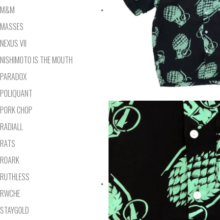
M&M
MASSES
NEXUS VII
NISHIMOTO IS THE MOUTH
PARADOX
POLIQUANT
PORK CHOP
RADIALL
RATS
ROARK
RUTHLESS
RWCHE
STAYGOLD