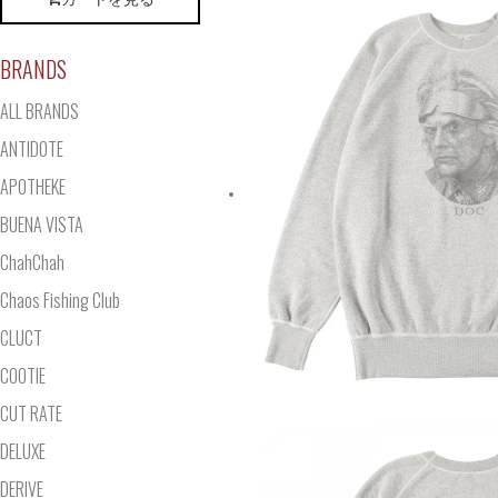
BRANDS
ALL BRANDS
ANTIDOTE
APOTHEKE
BUENA VISTA
ChahChah
Chaos Fishing Club
CLUCT
COOTIE
CUT RATE
DELUXE
DERIVE