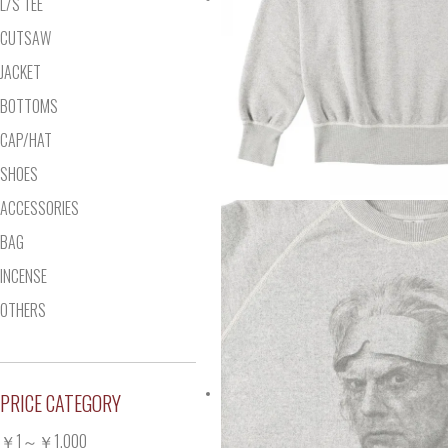
L/S TEE
CUTSAW
JACKET
BOTTOMS
CAP/HAT
SHOES
ACCESSORIES
BAG
INCENSE
OTHERS
PRICE CATEGORY
￥1～￥1,000