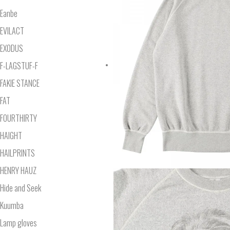
Eanbe
EVILACT
EXODUS
F-LAGSTUF-F
FAKIE STANCE
FAT
FOURTHIRTY
HAIGHT
HAILPRINTS
HENRY HAUZ
Hide and Seek
Kuumba
Lamp gloves