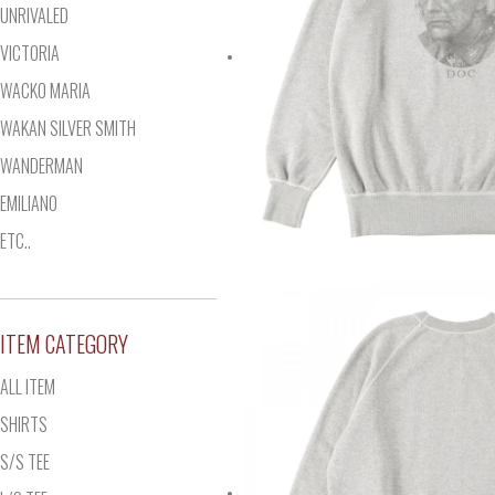
UNRIVALED
VICTORIA
WACKO MARIA
WAKAN SILVER SMITH
WANDERMAN
EMILIANO
ETC..
ITEM CATEGORY
ALL ITEM
SHIRTS
S/S TEE