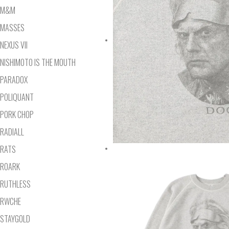
M&M
MASSES
NEXUS VII
NISHIMOTO IS THE MOUTH
PARADOX
POLIQUANT
PORK CHOP
RADIALL
RATS
ROARK
RUTHLESS
RWCHE
STAYGOLD