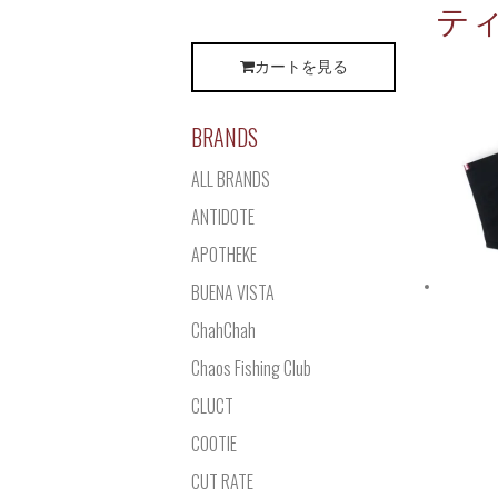
ティ
カートを見る
BRANDS
ALL BRANDS
ANTIDOTE
APOTHEKE
BUENA VISTA
ChahChah
Chaos Fishing Club
CLUCT
COOTIE
CUT RATE