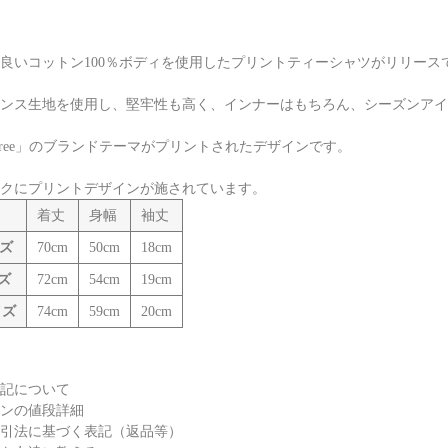
良いコットン100％ボディを使用したプリントティーシャツがリリース
ンス生地を使用し、堅牢性も高く、インナーはもちろん、シーズンアイ
n Free」のブランドテーマがプリントされたデザインです。
クにプリントデザインが施されています。
着丈
身幅
袖丈
ズ
70cm
50cm
18cm
ズ
72cm
54cm
19cm
イズ
74cm
59cm
20cm
記について
ンの値段詳細
引法に基づく表記（返品等）