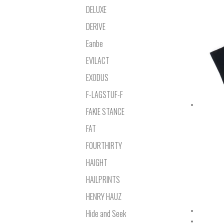
DELUXE
DERIVE
Eanbe
EVILACT
EXODUS
F-LAGSTUF-F
FAKIE STANCE
FAT
FOURTHIRTY
HAIGHT
HAILPRINTS
HENRY HAUZ
Hide and Seek