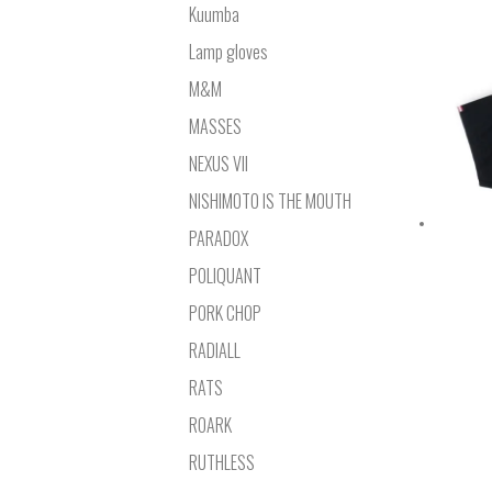
Kuumba
Lamp gloves
M&M
MASSES
NEXUS VII
NISHIMOTO IS THE MOUTH
PARADOX
POLIQUANT
PORK CHOP
RADIALL
RATS
ROARK
RUTHLESS