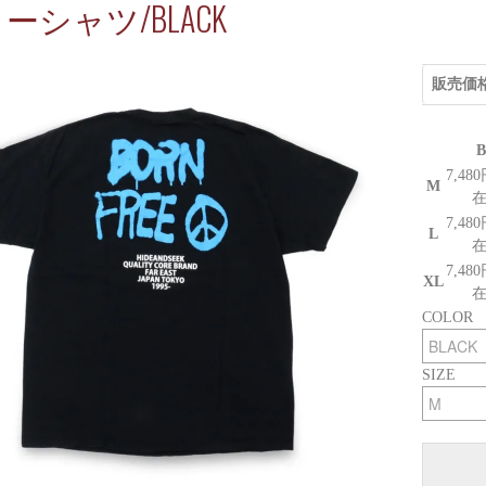
ーシャツ/BLACK
販売価
7,48
M
7,48
L
7,48
XL
COLOR
SIZE