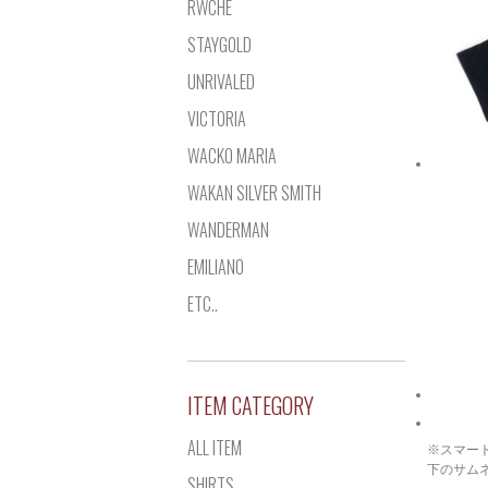
RWCHE
STAYGOLD
UNRIVALED
VICTORIA
WACKO MARIA
WAKAN SILVER SMITH
WANDERMAN
EMILIANO
ETC..
ITEM CATEGORY
ALL ITEM
※スマー
下のサム
SHIRTS