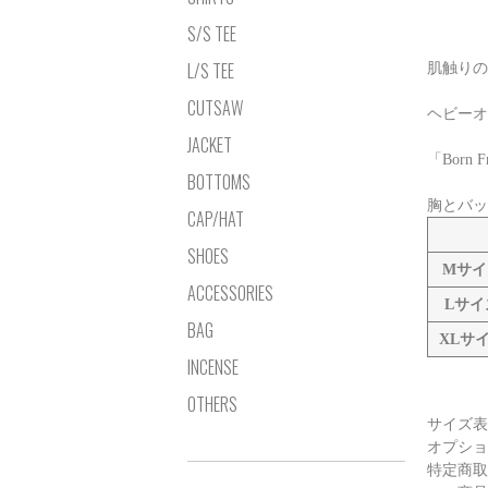
S/S TEE
L/S TEE
肌触りの
CUTSAW
ヘビーオ
JACKET
「Bor
BOTTOMS
胸とバッ
CAP/HAT
SHOES
Mサイ
ACCESSORIES
Lサイ
BAG
XLサ
INCENSE
OTHERS
サイズ表
オプショ
特定商取