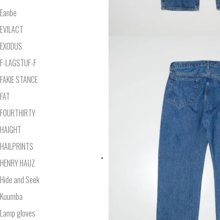
Eanbe
EVILACT
EXODUS
F-LAGSTUF-F
FAKIE STANCE
FAT
FOURTHIRTY
HAIGHT
HAILPRINTS
HENRY HAUZ
Hide and Seek
Kuumba
Lamp gloves