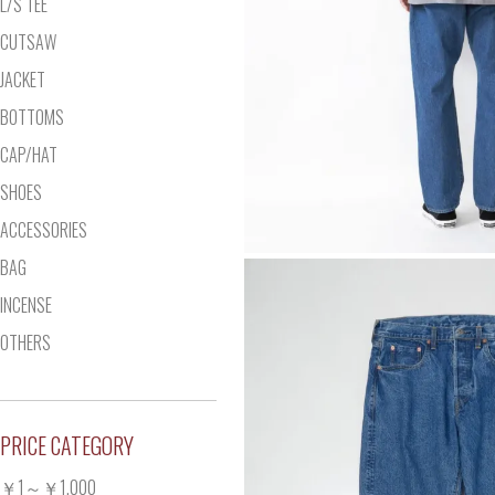
L/S TEE
CUTSAW
JACKET
BOTTOMS
CAP/HAT
SHOES
ACCESSORIES
BAG
INCENSE
OTHERS
PRICE CATEGORY
￥1～￥1,000