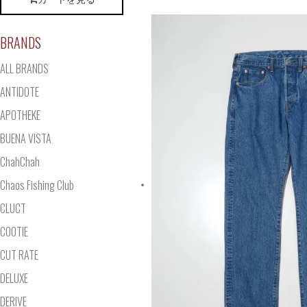
BRANDS
ALL BRANDS
ANTIDOTE
APOTHEKE
BUENA VISTA
ChahChah
Chaos Fishing Club
CLUCT
COOTIE
CUT RATE
DELUXE
DERIVE