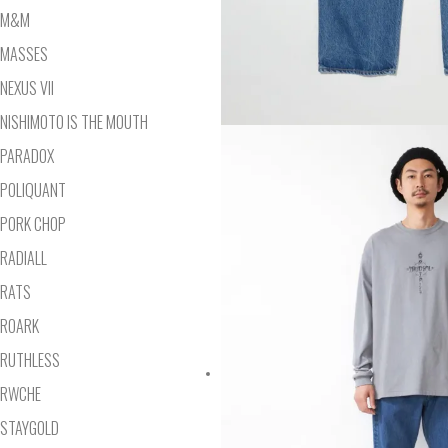
M&M
MASSES
NEXUS VII
NISHIMOTO IS THE MOUTH
PARADOX
POLIQUANT
PORK CHOP
RADIALL
RATS
ROARK
RUTHLESS
RWCHE
STAYGOLD