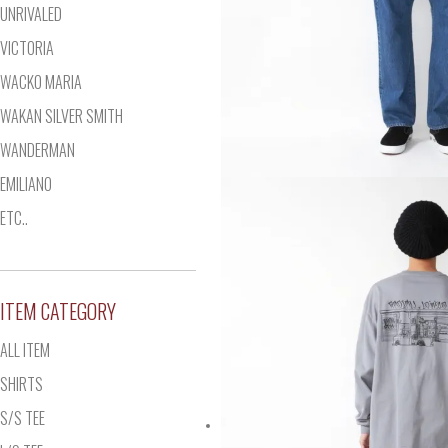
UNRIVALED
VICTORIA
WACKO MARIA
WAKAN SILVER SMITH
WANDERMAN
EMILIANO
ETC..
ITEM CATEGORY
ALL ITEM
SHIRTS
S/S TEE