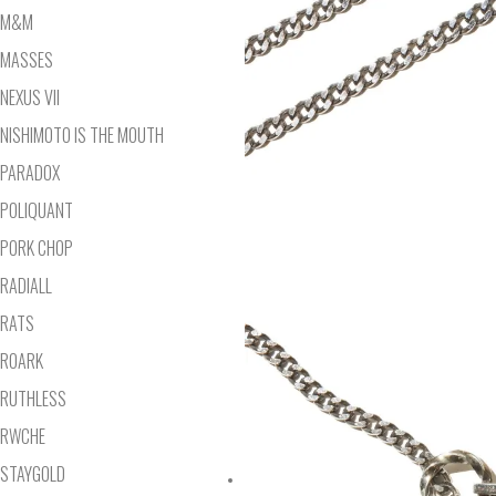
M&M
MASSES
NEXUS VII
NISHIMOTO IS THE MOUTH
PARADOX
POLIQUANT
PORK CHOP
RADIALL
RATS
ROARK
RUTHLESS
RWCHE
STAYGOLD