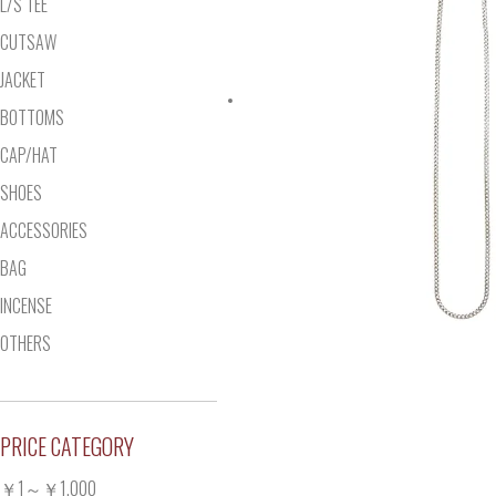
L/S TEE
CUTSAW
JACKET
BOTTOMS
CAP/HAT
SHOES
ACCESSORIES
BAG
INCENSE
OTHERS
PRICE CATEGORY
￥1～￥1,000