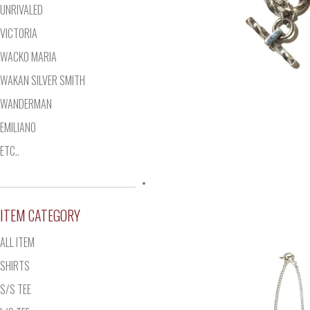
UNRIVALED
VICTORIA
WACKO MARIA
WAKAN SILVER SMITH
WANDERMAN
EMILIANO
ETC..
ITEM CATEGORY
ALL ITEM
SHIRTS
S/S TEE