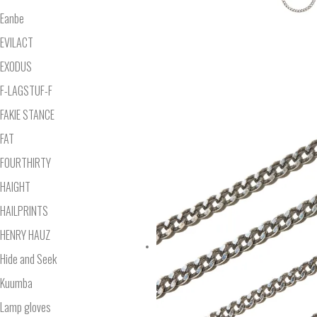
Eanbe
EVILACT
EXODUS
F-LAGSTUF-F
FAKIE STANCE
FAT
FOURTHIRTY
HAIGHT
HAILPRINTS
HENRY HAUZ
Hide and Seek
Kuumba
Lamp gloves