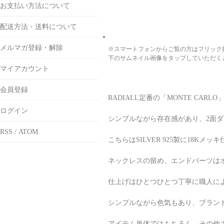
お支払い方法について
配送方法・送料について
メルマガ登録・解除
※スマートフォンからご覧の方はフリック
下のサムネイル画像をタップしていただく
マイアカウント
会員登録
RADIALL定番の「MONTE CA
ログイン
シンプルながら存在感があり、2面ダイ
RSS
/
ATOM
こちらはSILVER 925製に18Kメ
ネックレスの留め、エンドパーツは
仕上げはひとつひとつ丁寧に職人に
シンプルながら色気もあり、ブラン
アイテム単体ではもちろん、その他