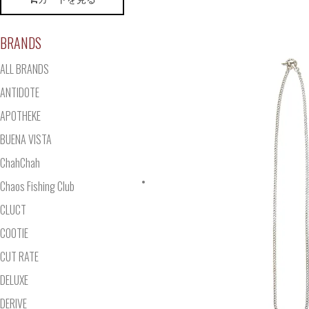
BRANDS
ALL BRANDS
ANTIDOTE
APOTHEKE
BUENA VISTA
ChahChah
Chaos Fishing Club
CLUCT
COOTIE
CUT RATE
DELUXE
DERIVE