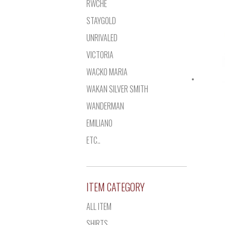
RWCHE
STAYGOLD
UNRIVALED
VICTORIA
WACKO MARIA
WAKAN SILVER SMITH
WANDERMAN
EMILIANO
ETC..
ITEM CATEGORY
ALL ITEM
SHIRTS