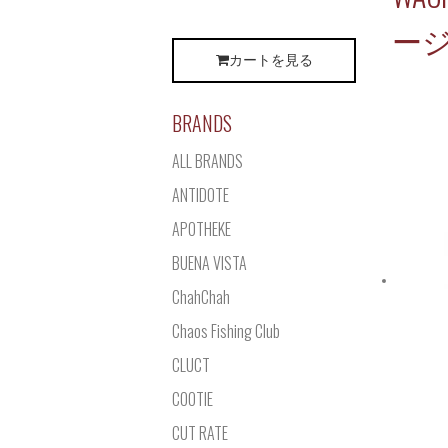
ージ
カートを見る
BRANDS
ALL BRANDS
ANTIDOTE
APOTHEKE
BUENA VISTA
ChahChah
Chaos Fishing Club
CLUCT
COOTIE
CUT RATE