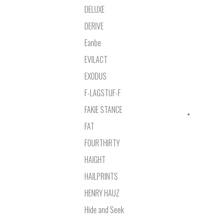
DELUXE
DERIVE
Eanbe
EVILACT
EXODUS
F-LAGSTUF-F
FAKIE STANCE
FAT
FOURTHIRTY
HAIGHT
HAILPRINTS
HENRY HAUZ
Hide and Seek