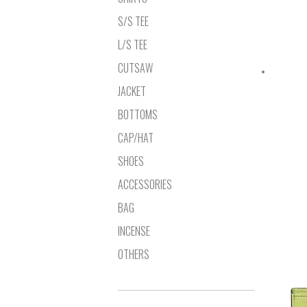
S/S TEE
L/S TEE
CUTSAW
JACKET
BOTTOMS
CAP/HAT
SHOES
ACCESSORIES
BAG
INCENSE
OTHERS