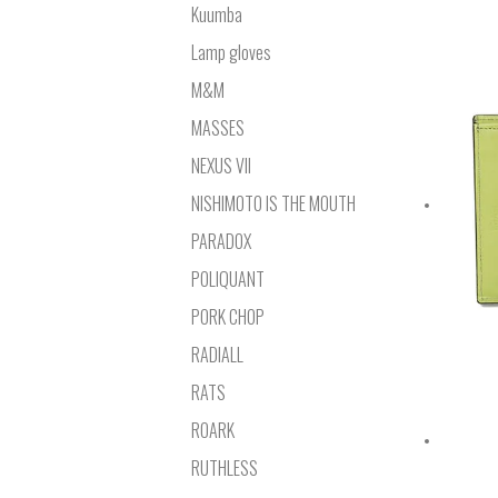
Kuumba
Lamp gloves
M&M
MASSES
NEXUS VII
NISHIMOTO IS THE MOUTH
PARADOX
POLIQUANT
PORK CHOP
RADIALL
RATS
ROARK
RUTHLESS