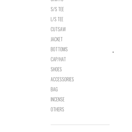
S/S TEE
L/S TEE
CUTSAW
JACKET
BOTTOMS
CAP/HAT
SHOES
ACCESSORIES
BAG
INCENSE
OTHERS