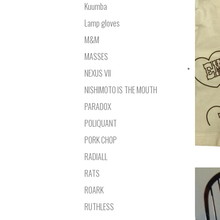
Kuumba
Lamp gloves
M&M
MASSES
NEXUS VII
NISHIMOTO IS THE MOUTH
PARADOX
POLIQUANT
PORK CHOP
RADIALL
RATS
ROARK
RUTHLESS