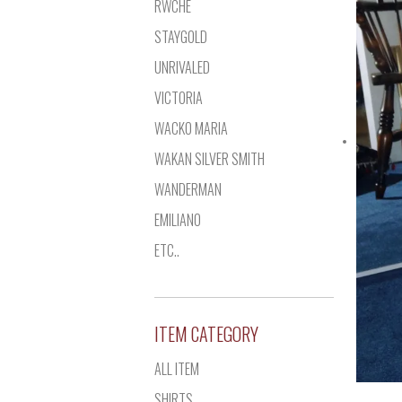
RWCHE
STAYGOLD
UNRIVALED
VICTORIA
WACKO MARIA
WAKAN SILVER SMITH
WANDERMAN
EMILIANO
ETC..
ITEM CATEGORY
ALL ITEM
SHIRTS