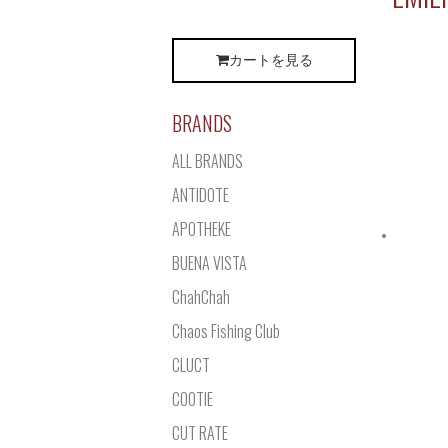
カートを見る
BRANDS
ALL BRANDS
ANTIDOTE
APOTHEKE
BUENA VISTA
ChahChah
Chaos Fishing Club
CLUCT
COOTIE
CUT RATE