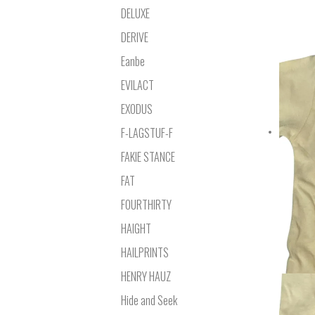
DELUXE
DERIVE
Eanbe
EVILACT
EXODUS
F-LAGSTUF-F
FAKIE STANCE
FAT
FOURTHIRTY
HAIGHT
HAILPRINTS
HENRY HAUZ
Hide and Seek