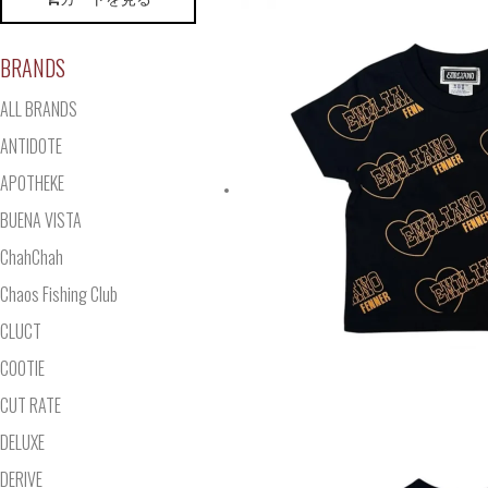
BRANDS
ALL BRANDS
ANTIDOTE
APOTHEKE
BUENA VISTA
ChahChah
Chaos Fishing Club
CLUCT
COOTIE
CUT RATE
DELUXE
DERIVE