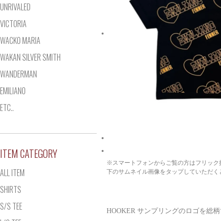
UNRIVALED
VICTORIA
WACKO MARIA
WAKAN SILVER SMITH
WANDERMAN
EMILIANO
ETC..
ITEM CATEGORY
※スマートフォンからご覧の方はフリック
ALL ITEM
下のサムネイル画像をタップしていただく
SHIRTS
S/S TEE
HOOKER サンプリングのロゴを総