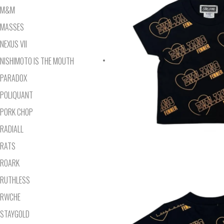
M&M
MASSES
NEXUS VII
NISHIMOTO IS THE MOUTH
PARADOX
POLIQUANT
PORK CHOP
RADIALL
RATS
ROARK
RUTHLESS
RWCHE
STAYGOLD