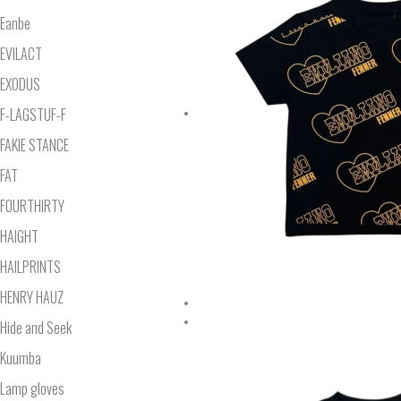
Eanbe
EVILACT
EXODUS
F-LAGSTUF-F
FAKIE STANCE
FAT
FOURTHIRTY
HAIGHT
HAILPRINTS
HENRY HAUZ
Hide and Seek
Kuumba
Lamp gloves