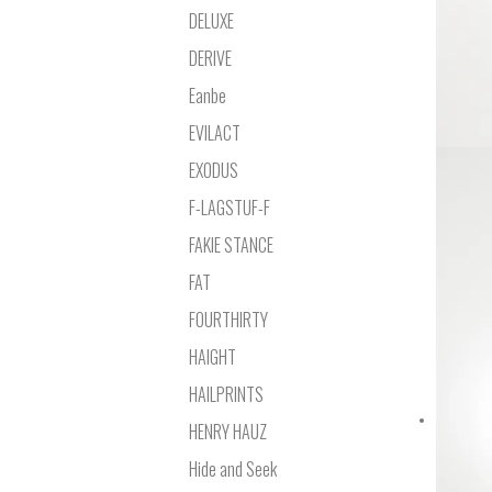
DELUXE
DERIVE
Eanbe
EVILACT
EXODUS
F-LAGSTUF-F
FAKIE STANCE
FAT
FOURTHIRTY
HAIGHT
HAILPRINTS
HENRY HAUZ
Hide and Seek