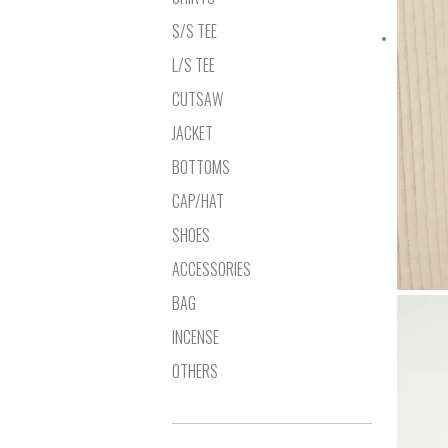
S/S TEE
L/S TEE
CUTSAW
JACKET
BOTTOMS
CAP/HAT
SHOES
ACCESSORIES
BAG
INCENSE
OTHERS