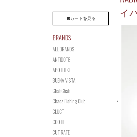
イパ
カートを見る
BRANDS
ALL BRANDS
ANTIDOTE
APOTHEKE
BUENA VISTA
ChahChah
Chaos Fishing Club
CLUCT
COOTIE
CUT RATE