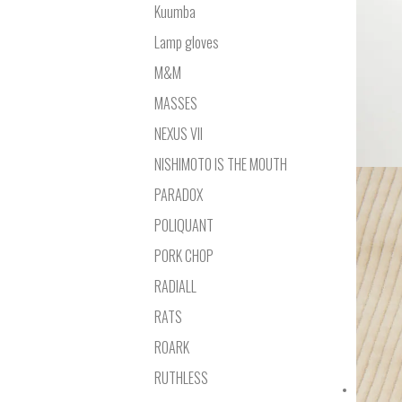
Kuumba
Lamp gloves
M&M
MASSES
NEXUS VII
NISHIMOTO IS THE MOUTH
PARADOX
POLIQUANT
PORK CHOP
RADIALL
RATS
ROARK
RUTHLESS