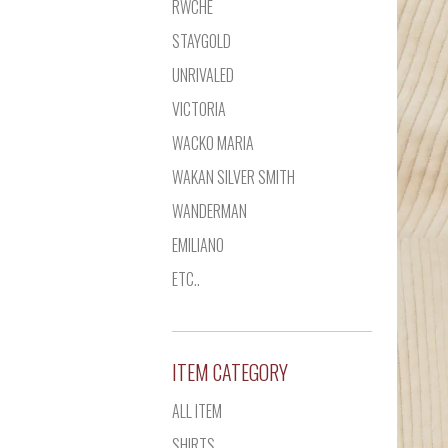
RWCHE
STAYGOLD
UNRIVALED
VICTORIA
WACKO MARIA
WAKAN SILVER SMITH
WANDERMAN
EMILIANO
ETC..
ITEM CATEGORY
ALL ITEM
SHIRTS